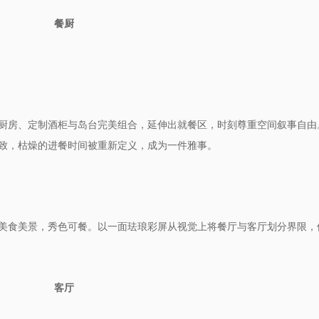
餐厨
定制酒柜与岛台完美组合，延伸出就餐区
时刻尊重空间
自由
厨房、
，
叙事
枯燥的进餐时间被重新定义，
致，
成为一件雅事。
以一面珐琅彩
从视觉上
与客厅
美食美景，秀色可餐。
屏
将餐厅
划分界限，
客厅