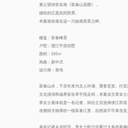
黄公望传世名画《富春山居图》
，
描绘的正是此间胜景。
本案就坐落在这一川如画美景之畔。
楼盘：富春峰景
户型：望江平层别墅
320
面积：
㎡
风格：新中式
设计师：章伟
富春山水，千百年来为文人吟诵、墨客竞赏。
行至
文化浸润和涵养皆在举手投足间
本案业主章女士
，
章女士退休前是一名记者，卸任之后选择傍江而居
坐拥得天独厚的
富春江景，自然就不可辜负宜
一线
多年记者从业经历，章女士听过也看过太多的装修