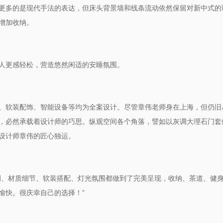
更多的是现代手法的表达，但床头背景墙和线条流动依然保留对新中式的
增加收纳。
人更感轻松，营造悠然
闲适
的
安睡
氛围。
、软装配饰、智能设备等均为全案设计。尽管章伟老师身在上海，但仍旧
，必然承载着
巧思。
设计师的
纵观
空间
各个角落，
譬如以灰调大理石门套
设计师
章伟
的匠心
独运
。
调、材质细节、软装搭配、灯光氛围都做到了完美呈现，收纳
、茶道、健
”
愉快。很庆幸自己的选择！