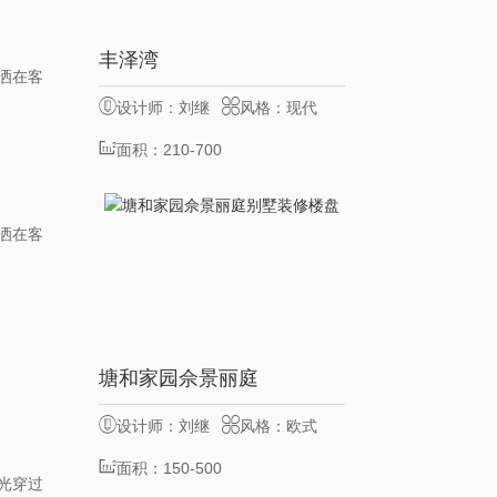
8
丰泽湾
服务客户
位
洒在客
设计师：刘继
风格：现代
业
面积：210-700
㎡
洒在客
10
塘和家园佘景丽庭
服务客户
位
设计师：刘继
风格：欧式
业
面积：150-500
光穿过