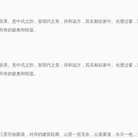
联系。
意
中式之
韵
，
形
现代之美
，
诗和远方
，其实都在家中
。光透过窗，
所有的疲惫和喧嚣。
联系。
意
中式之
韵
，
形
现代之美
，
诗和远方
，其实都在家中
。光透过窗，
所有的疲惫和喧嚣。
江景尽收眼底，对岸的建筑轮廓、山景一览无余，
云蒸雾漫
，水天一色，