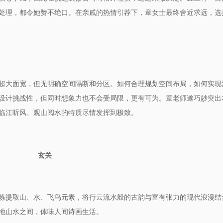
处理，都令她赞不绝口。在亲戚的热情引荐下，章女士最终舍近求远，选
超大面宽，但无明确空间隔断和分区。如何合理规划空间布局，如何实现
巧妙突出
设计挑战性，但同时想象力也不会受局限，更有可为。章老师遂
临江听风、观山阅水的特质尽情发挥到极致。
玄关
炼提取山、水、飞鸟元素，将行云流水般的古韵与富有张力的现代浪漫结
地山水之间，体味人间诗画生活
。