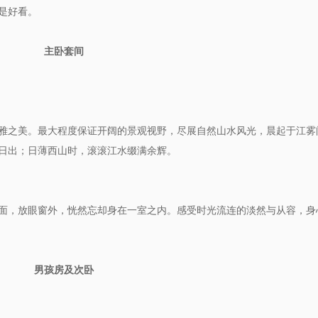
是好看。
主卧套间
雅之美。
最大程度保证开阔的景观视野，
尽展自然山水风光
，晨起于江雾
日出；日薄西山时，滚滚江水缀满余辉。
面，放眼窗外，恍然忘却
身
在一室之内。感受时光流连的淡然与从容
，
身
男孩房及次卧