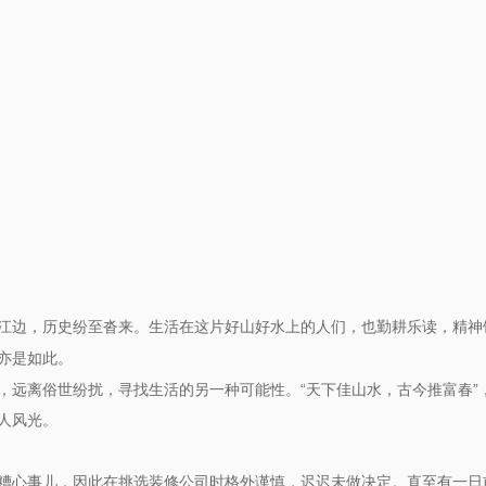
江边，历史纷至沓来
生活在这片好山好水上的人们，也勤耕乐读，精神
。
亦是如此。
，远离俗世纷扰，寻找生活的另一种可能性。
“天下佳山水，古今推富春”
人风光。
糟心事儿，因此在挑选装修公司时格外谨慎，迟迟未做决定。直至有一日