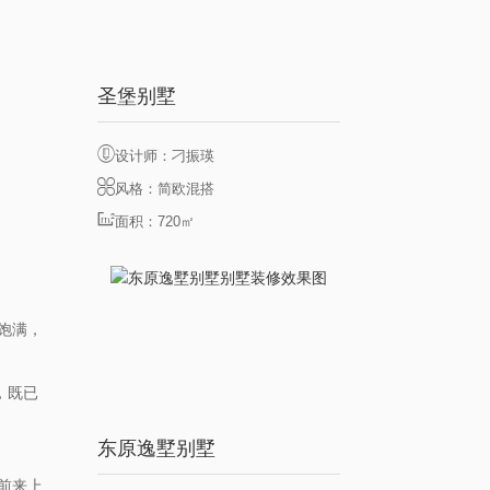
圣堡别墅
设计师：刁振瑛
风格：简欧混搭
面积：720㎡
饱满，
，既已
东原逸墅别墅
前来上