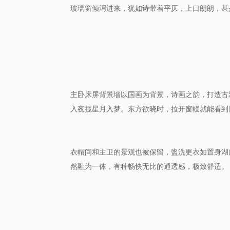
玻璃窗倾泻进来
，犹如诗带着平仄，上口朗朗
，甚
主卧
床屏背景墙以国画为背景，诗画之韵，打造古
入夜揽星月入梦。东方欲晓时，拉开窗幔就能看到
衣帽间和主卫的景观也被保留，盥洗更衣
如置身湖
然融为一体，有种畅快无比的通透感，
极致舒适
。