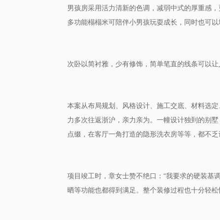
男孩房采用活力清新的色调，减弱中式的厚重感，
榻榻米可
玩耍
也可以
多功能
陪伴小男孩
成长，同时
次卧
以简衬雅
，
少有修饰，简单
笔直的
线条可以让
从
本案
布局规划、风格设计、施工交底、材料选定
一幢设计独到的别墅
力多次往返浙沪，亲力亲为。
点缀，在客厅一角打造的隐形洗衣房等等，都
不乏
“我要求的硬装基
项目竣工时，章女士赞不绝口：
晒等功能
也都得到满足。整个装修过程也十分轻松