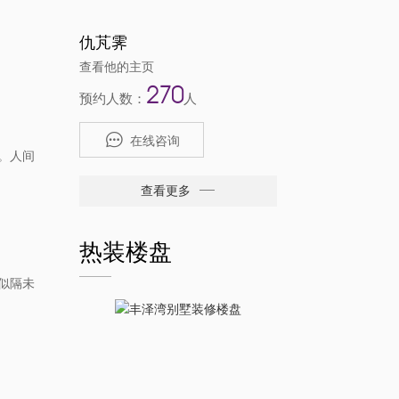
仇芃霁
查看他的主页
270
预约人数：
人
在线咨询
人间
。
查看更多
热装楼盘
似隔未