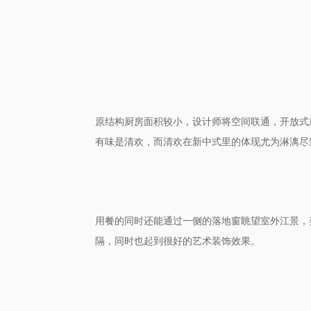
原结构厨房
，
，
面积较小
设计师将空间联通
开放式
有味是清欢，
而
清欢
在新中式
里的体现尤为淋漓尽
能通过一侧的落地窗眺望室外江景
用餐的同时还
，
，
也
很好的艺术装饰效果。
隔
同时
起到