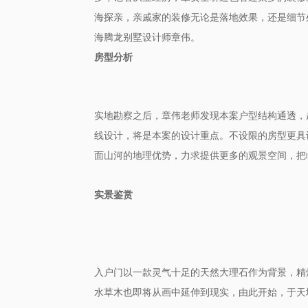
海探亲，亲戚家的装修无论是落地效果，还是细节
海腾龙别墅设计师章伟。
房型分析
实地勘察之后，章伟老师发现本案户型结构通透，
线设计，将是本案的设计重点。不设限的房型更具
面
的地理优势
把
山河
，
力求提供更多的观景空间
，
实景鉴赏
以一款灵气十足的天然大理石
为背景，
精
入户门
作
水草木
也即将
从画
中
延伸到现实
，由此开始，
于天