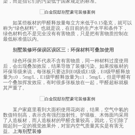
染，而是指它们的污染低于国家规定的标准。
如某些板材的甲醛释放量每立方米低于
0.15毫克，就可以
称为“绿色材料”。也就是说，在目前的生产水平和条件下，
绿色材料也不是完全没有有害物质，只是把有害物质控制在
最低标准值以内。
别墅装修环保误区
误区三：环保材料可叠加使用
绿色环保并不代表不含有害物质，同一种材料过度使用
后，会出现叠加效应，结果导致了装修污染。如果按板材的
环保等级来说，每张板只要达到
E0级或E1级，E0级甲醛释放
量为≤0．5mg/L，E1级甲醛释放量为≤1．5mg/L，但是甲醛有
一个叠加挥发效应，有时很多张板放在一起，甲醛超标就极
其严重了。
某户家庭里看到大面积使用花岗岩，结果，空气中氡的
数值特别高，表示含有强烈放射性。护墙板、木饰面均采用
了人造板材，而人造板材的甲醛含量较高，因此，它们除了
能起到一定的视觉效果外，对室内空气质量其实是有害无
益。
上海别墅装修