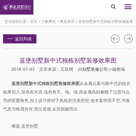
您当前的位置：
首页
>
了解腾龙
>
腾龙资讯
>
蓝堡别墅新中式独栋别墅装修效果
图
返回列表
蓝堡别墅新中式独栋别墅装修效果图
2018-07-03 文章来源：互联网 由
别墅装修公司
小编整编
蓝堡别墅新中式独栋别墅装修效果图
从金属元素与新中式的组合
效果切入,深色有木质,浅色有天、地、墙,而金属色则兼顾了过渡与点
亮的双重角色.加上设计师对于风格的完美把控,使本案简而不空,书卷
气质与格调并存,突出质感,从而脱颖而出.
楼盘:蓝堡别墅