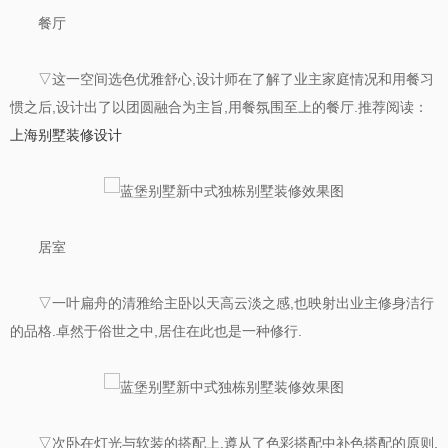
餐厅
▽这一空间选色优雅舒心,设计师在了解了业主家庭情况和用餐习
惯之后,设计出了以团圆融合为主旨,用餐氛围至上的餐厅.推荐阅读：
上海别墅装修设计
居室
▽一叶扁舟的清雅给主卧以天高云淡之感,也映射出业主修身洁行
的品格.卓然于俗世之中,居住在此也是一种修行.
▽次卧在灯光与软装的搭配上,遵从了色彩搭配中补色搭配的原则,