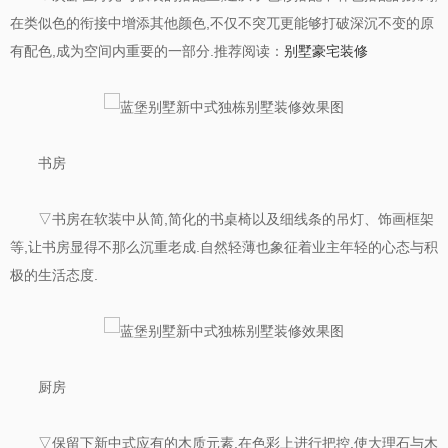
在类似色的衔接中增添其他颜色,不仅不突兀更能够打破深沉不变的原
有配色,成为空间内重要的一部分.推荐阅读：
别墅豪宅装修
书房
▽书房在软装中从简,简化的书桌椅以及细线条的吊灯、饰画框架
等,让书房显得不那么沉重老成.自然轻薄也象征着业主年轻的心态与积
极的生活态度.
厨房
▽保留下新中式应有的木质元素,在色彩上进行把控,使大理石与木