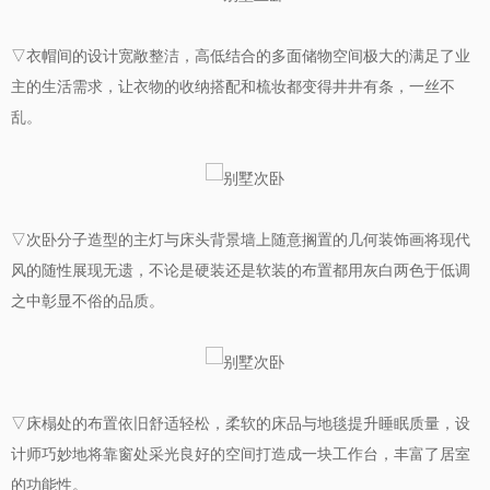
▽衣帽间的设计宽敞整洁，高低结合的多面储物空间极大的满足了业
主的生活需求，让衣物的收纳搭配和梳妆都变得井井有条，一丝不
乱。
▽次卧分子造型的主灯与床头背景墙上随意搁置的几何装饰画将现代
风的随性展现无遗，不论是硬装还是软装的布置都用灰白两色于低调
之中彰显不俗的品质。
▽床榻处的布置依旧舒适轻松，柔软的床品与地毯提升睡眠质量，设
计师巧妙地将靠窗处采光良好的空间打造成一块工作台，丰富了居室
的功能性。