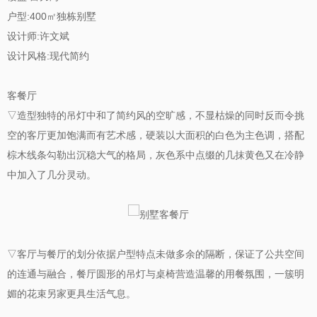
户型:400㎡独栋别墅
设计师:许文斌
设计风格:现代简约
客餐厅
▽造型独特的吊灯中和了简约风的空旷感，不显枯燥的同时反而令挑
空的客厅更加饱满而有艺术感，硬装以大面积的白色为主色调，搭配
棕木线条勾勒出沉稳大气的格局，灰色系中点缀的几抹黄色又在冷静
中加入了几分灵动。
▽客厅与餐厅的划分依据户型特点未做多余的隔断，保证了公共空间
的连通与融合，餐厅圆形的吊灯与桌椅营造温馨的用餐氛围，一簇明
媚的花束另家更具生活气息。