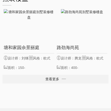
10
8
塘和家园佘景丽庭
路劲海尚苑
服务客户
位
服务客户
位
设计师：刘继
风格：欧式
设计师：腾龙
风格：欧式
业
面积：150-
设计
面积：400-
500㎡
500㎡
查看更多