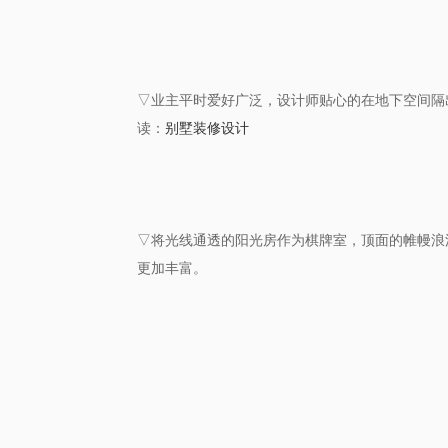
▽业主平时爱好广泛，设计师贴心的在地下空间隔
读：
别墅装修设计
▽将光线通透的阳光房作为棋牌室，顶面的帷幔浪
更加丰富。