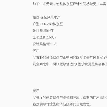
加了中式元素，使整体别墅设计空间感觉更加丰富
楼盘:保亿风景水岸
户型:550㎡独栋别墅
设计师:周丽萍
全包造价:158万
设计风格:新中式
客厅
▽古朴的吊顶线条与正中间的圆形水墨屏风奠定了
到空间之中，两张宽敞舒适的L型沙发更是将会客
餐厅
▽餐厅的硬装线条与桌椅相呼应，低调的红木温润
盎然的绿竹渲染出清新脱俗的自然意境。