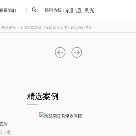
400-820-9596
联系我们
咨询热线：
>
腾龙资讯
>
上海别墅装修【保亿风景水岸】作品设计赏析II
精选案例
艺隔
础，添