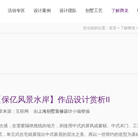
活动专区
设计案例
设计团队
别墅工艺
了解腾龙
您当前的位置：
首页
>
了解腾龙
保亿风景水岸】作品设计赏析II
6 文章来源：互联网 由
上海别墅装修设计
小编整编
次感，在需要隔绝视线的地方，则使用中式的屏风或窗棂、中式木门、工
方式，单元式住宅就展现出中式家居的层次之美。再以一些简约的造型为基