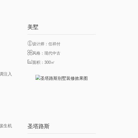
美墅
设计师：任祥付
风格：现代中古
面积：300㎡
调注入
圣塔路斯
簇生机