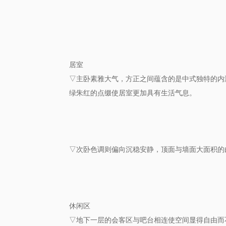
居室
▽主卧素雅大气，方正之间蕴含的是中式独特的内
绿朱红的点缀使居室更加具有生活气息。
▽次卧色调则偏向沉稳安静，顶面与墙面大面积的
休闲区
▽地下一层的会客区与吧台相连使空间显得自由而