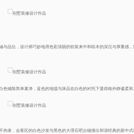
涵与品位，设计师巧妙地用色彩清丽的软装来中和棕木的深沉与厚重感，
白色铺陈简单素净，蓝色的地毯与床品在白色的衬托下显得格外静谧柔和
不拘束，会客区的白色沙发与黑色的大理石吧台碰撞出和谐经典的新中式