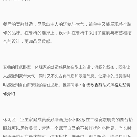
餐厅的宽敞舒适，显示出主人的沉稳与大气，简单中又能展现整个装
修的品味。在餐椅的选择上，设计师在餐椅中采用了皮质与布艺相结
合的设计，更加凸显质感。
安稳的睡眠卧室，体现家的舒适感风格造型上的话，流畅的线条，既能让
人感受到豪华大气，同时又不失古典气质和浪漫气息。让家中的成员能时
时感受到自由而安稳的居住品质。推荐阅读：
帕缇欧香苑法式风格别墅装
修介绍
休闲区，业主家庭成员爱好绘画,把休闲区放在二楼宽敞明亮的窗台抬
眼就可以尽收美景，营造一个属于自己的不被打扰的小世界。当长时
间绘画感到疲倦迷茫时，停下思绪，推开门，即是阳台。情绪得到放