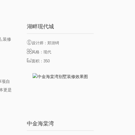
湖畔现代城
,装修
设计师：郑澍锜
风格：现代
面积：350
事项自
成本更是
中金海棠湾