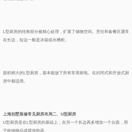
L
型厨房的转角部分被精心处理，扩展了储物空间。烹饪和备餐区通常
在长边，短边一般是冰箱或水槽柜。
面积稍大的
L
型厨房，基本能放下所有常用厨电。在封闭式和开放式厨
房中都适用。
上海别墅装修常见厨房布局二、
U
型厨房
U
型厨房是在
L
型厨房的基础上，在另一个长边再多增加一个台面，用
于收纳物品或摆放电器。