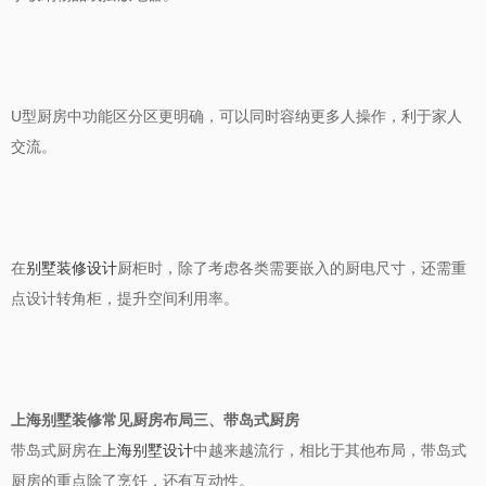
U
型厨房中功能区分区更明确，可以同时容纳更多人操作，利于家人
交流。
在
别墅装修设计
厨柜时，除了考虑各类需要嵌入的厨电尺寸，还需重
点设计转角柜，提升空间利用率。
上海别墅装修常见厨房布局三、带岛式厨房
带岛式厨房在
上海别墅设计
中越来越流行，相比于其他布局，带岛式
厨房的重点除了烹饪，还有互动性。