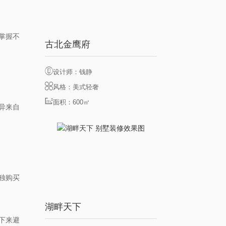
掌握不
古北金鹰府
设计师：钱静
风格：美式轻奢
面积：600㎡
异来自
独购买
湖畔天下
下来避