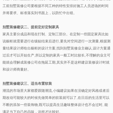
工前别墅装修公司要根据不同工种的特性安排好施工人员进场的时间
并将要求、标准落实到书面上，以防忙中出错。
别墅装修建议二、提前定好定制家具
家具主要分成品和现在打制、定制三部分。在定制一些固定家具比如
说橱柜就需要进行在镶贴结束后进行
,
要先对空间进行一次测量
,
根据测
量结果设计师给出橱柜的设计方案
,
找到别墅装修业主确认
,
设计方案通
过后才可以开始生产
,
所以定制的家具一般工时比较长
,
不理解的业主可
能就会理解成装修公司在拖延工期
,
其实并不是这样建议装修设计时就
和设计师商量好。
别墅装修建议三、适当布置软装
潮流的市场里大家都爱跟随潮流
,
小编建议如果在没确定好风格或者后
期改动可能较大的时候先做简单的软装就可以了
,
在日后的生活里可以
不断的添加一些装饰物
,
既可以提高生活趣味整体设计也不会过时
,
能
满足当下自己的品味，这样才比较好。